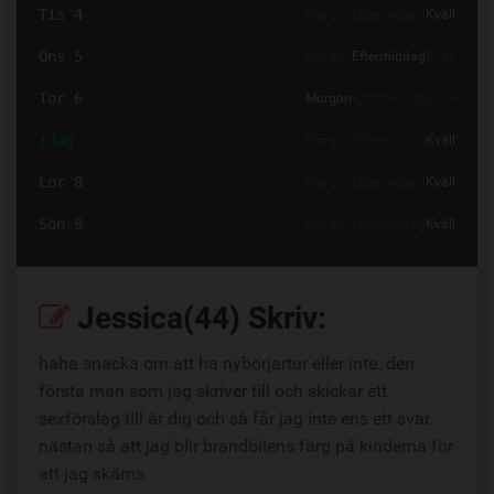
Tis 4
Morgon
Eftermiddag
Kväll
Ons 5
Morgon
Eftermiddag
Kväll
Tor 6
Morgon
Eftermiddag
Kväll
Idag
Morgon
Eftermiddag
Kväll
Lör 8
Morgon
Eftermiddag
Kväll
Sön 9
Morgon
Eftermiddag
Kväll
Jessica(44) Skriv:
haha snacka om att ha nybörjartur eller inte. den
första man som jag skriver till och skickar ett
sexförslag till är dig och så får jag inte ens ett svar.
nästan så att jag blir brandbilens färg på kinderna för
att jag skäms.