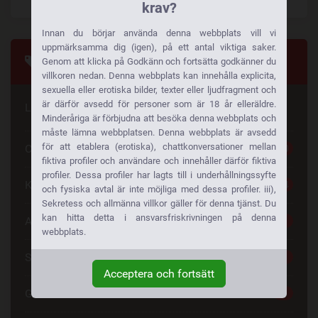
krav?
Innan du börjar använda denna webbplats vill vi
uppmärksamma dig (igen), på ett antal viktiga saker.
Taggar
Genom att klicka på Godkänn och fortsätta godkänner du
villkoren nedan. Denna webbplats kan innehålla explicita,
sexuella eller erotiska bilder, texter eller ljudfragment och
är därför avsedd för personer som är 18 år elleräldre.
Letar du efter något speciellt
Minderåriga är förbjudna att besöka denna webbplats och
måste lämna webbplatsen. Denna webbplats är avsedd
för att etablera (erotiska), chattkonversationer mellan
Cougar
30
fiktiva profiler och användare och innehåller därför fiktiva
profiler. Dessa profiler har lagts till i underhållningssyfte
Knullkontakt
24
och fysiska avtal är inte möjliga med dessa profiler. iii),
Sekretess och allmänna villkor gäller för denna tjänst. Du
kan hitta detta i ansvarsfriskrivningen på denna
Analsex
21
webbplats.
Stora Bröst
21
Acceptera och fortsätt
Gratis Sex
21