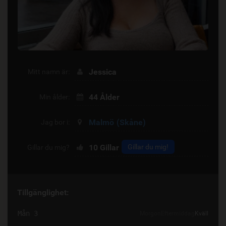
Jessica
Mitt namn är:
44 Ålder
Min ålder:
Malmö
(Skåne)
Jag bor i:
10
Gillar
Gillar du mig!
Gillar du mig?
Tillgänglighet:
Mån 3
Morgon
Eftermiddag
Kväll