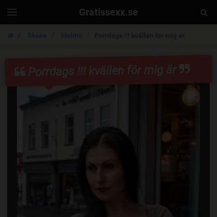
Gratissexx.se
Togg
Toggle
navigation
Sear
Skåne
Malmö
Porrdags !!! kvällen för mig är
Porrdags !!! kvällen för mig är