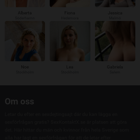
Alberta
Fiona
Jessica
Söderhamn
Hedemora
Malmö
Noe
Lea
Gabriela
Stockholm
Stockholm
Salem
Användbara
Om oss
länkar
Letar du efter en sexdejtingsajt där du kan lägga en
sexförfrågan gratis? SexKontaktX.se är platsen att göra
det. Här hittar du män och kvinnor från hela Sverige som
alla har lagt en sexförfrågan för att de letar efter