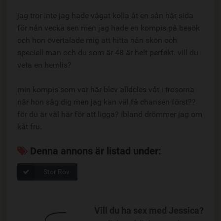
jag tror inte jag hade vågat kolla åt en sån här sida
för nån vecka sen men jag hade en kompis på besök
och hon övertalade mig att hitta nån skön och
speciell man och du som är 48 är helt perfekt. vill du
veta en hemlis?
min kompis som var här blev alldeles våt i trosorna
när hon såg dig men jag kan väl få chansen först??
för du är väl här för att ligga? ibland drömmer jag om
kåt fru.
Denna annons är listad under:
Stor Röv
Vill du ha sex med Jessica?